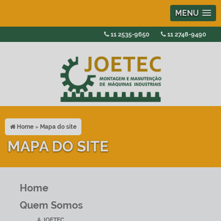
MENU
11
2535-9650
11
2748-9490
Home
»
Mapa do site
MAPA DO SITE
Home
Quem Somos
A JOETEC