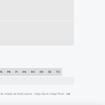
MS
PB
PI
RN
RO
RR
SE
TO
de violação de direito autoral – artigo 184 do Código Penal –
Lei