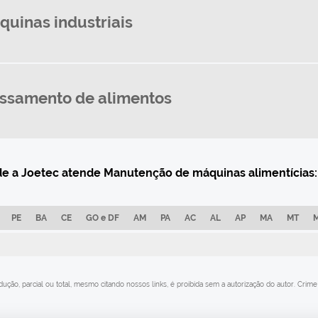
uinas industriais
ssamento de alimentos
onde a Joetec atende Manutenção de máquinas alimentícias:
PE
BA
CE
GO e DF
AM
PA
AC
AL
AP
MA
MT
ução, parcial ou total, mesmo citando nossos links, é proibida sem a autorização do autor. Crime 