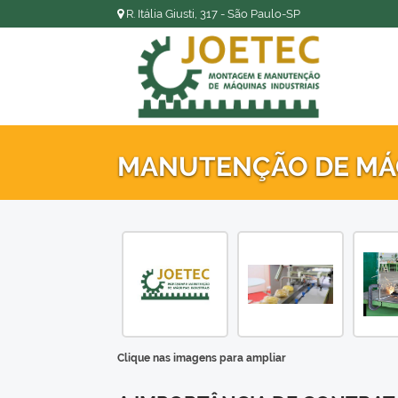
R. Itália Giusti, 317 - São Paulo-SP
MANUTENÇÃO DE MÁQ
Clique nas imagens para ampliar