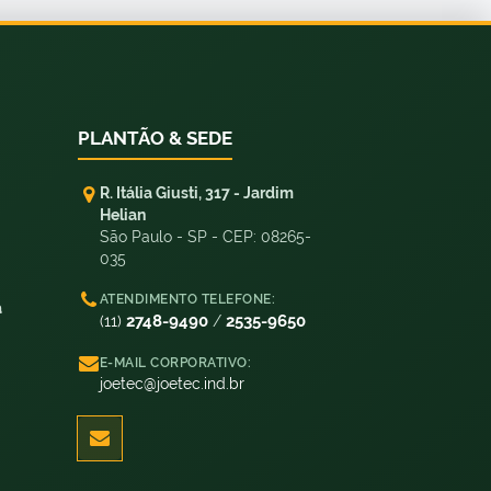
PLANTÃO & SEDE
R. Itália Giusti, 317 - Jardim
Helian
São Paulo - SP - CEP: 08265-
035
ATENDIMENTO TELEFONE:
a
2748-9490
2535-9650
(11)
/
E-MAIL CORPORATIVO:
joetec@joetec.ind.br