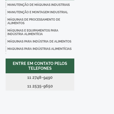
MANUTENÇÃO DE MÁQUINAS INDUSTRIAIS
MANUTENÇÃO E MONTAGEM INDUSTRIAL
MÁQUINAS DE PROCESSAMENTO DE
ALIMENTOS
MÁQUINAS E EQUIPAMENTOS PARA
INDÚSTRIA ALIMENTÍCIA
MÁQUINAS PARA INDÚSTRIA DE ALIMENTOS
MAQUINAS PARA INDÚSTRIAS ALIMENTÍCIAS
MONTAGEM DE MÁQUINAS E EQUIPAMENTOS
ENTRE EM CONTATO PELOS
MONTAGEM DE MÁQUINAS INDUSTRIAIS
TELEFONES
MONTAGEM E MANUTENÇÃO DE MÁQUINAS
INDUSTRIAIS
11 2748-9490
MONTAGEM INDUSTRIAL
11 2535-9650
MONTAGENS INDUSTRIAIS SP
PLATAFORMAS INDUSTRIAIS
PLATAFORMAS METÁLICAS INDUSTRIAIS
PLATAFORMAS PARA INDÚSTRIA